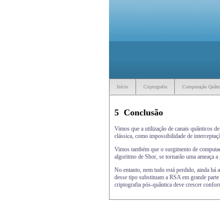
Início
Criptografia
Computação Quânt
5
Conclusão
Vimos que a utilização de canais quânticos d
clássica, como impossibilidade de intercepta
Vimos também que o surgimento de computadore
algoritmo de Shor, se tornarão uma ameaça a 
No entanto, nem tudo está perdido, ainda há 
desse tipo substituam a RSA em grande parte 
criptografia pós-quântica deve crescer confo