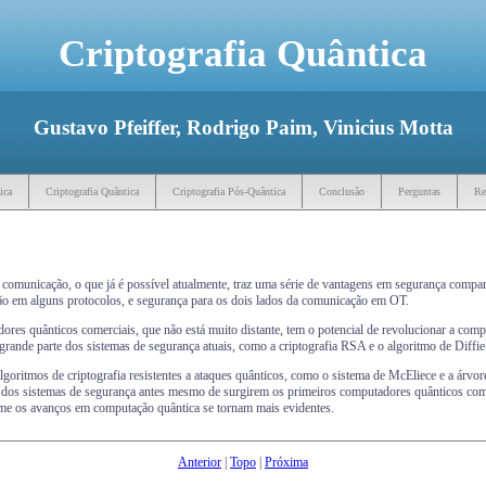
Criptografia Quântica
Gustavo Pfeiffer, Rodrigo Paim, Vinicius Motta
ica
Criptografia Quântica
Criptografia Pós-Quântica
Conclusão
Perguntas
Re
e comunicação, o que já é possível atualmente, traz uma série de vantagens em segurança compar
ção em alguns protocolos, e segurança para os dois lados da comunicação em OT.
s quânticos comerciais, que não está muito distante, tem o potencial de revolucionar a compu
grande parte dos sistemas de segurança atuais, como a criptografia RSA e o algoritmo de Diffi
algoritmos de criptografia resistentes a ataques quânticos, como o sistema de McEliece e a árv
dos sistemas de segurança antes mesmo de surgirem os primeiros computadores quânticos comer
rme os avanços em computação quântica se tornam mais evidentes.
Anterior
|
Topo
|
Próxima