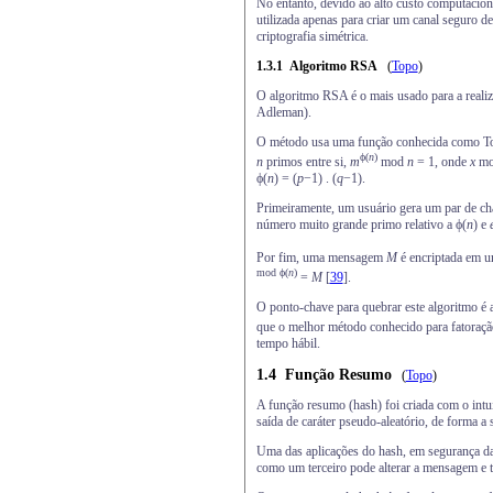
No entanto, devido ao alto custo computaciona
utilizada apenas para criar um canal seguro d
criptografia simétrica.
1.3.1
Algoritmo RSA
(
Topo
)
O algoritmo RSA é o mais usado para a realiza
Adleman).
O método usa uma função conhecida como Totie
ϕ(
n
)
n
primos entre si,
m
mod
n
= 1, onde
x
m
ϕ(
n
) = (
p
−1) . (
q
−1).
Primeiramente, um usuário gera um par de ch
número muito grande primo relativo a ϕ(
n
) e
Por fim, uma mensagem
M
é encriptada em u
mod ϕ(
n
)
=
M
[
39
].
O ponto-chave para quebrar este algoritmo é 
que o melhor método conhecido para fatoraçã
tempo hábil.
1.4
Função Resumo
(
Topo
)
A função resumo (hash) foi criada com o int
saída de caráter pseudo-aleatório, de forma
Uma das aplicações do hash, em segurança da 
como um terceiro pode alterar a mensagem e t