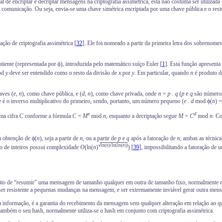
l de encriptar e decriptar mensagens na criptografia assimétrica, esta não costuma ser utilizad
e comunicação. Ou seja, envia-se uma chave simétrica encriptada por uma chave pública e o rest
ção de criptografia assimétrica [
32
]. Ele foi nomeado a partir da primeira letra dos sobrenome
nte (representada por ϕ), introduzida pelo matemático suíço Euler [
1
]. Esta função apresent
od
y
deve ser entendido como o resto da divisão de
x
por
y
. Em particular, quando
n
é produto d
aves (
e
,
n
), como chave pública, e (
d
,
n
), como chave privada, onde
n
=
p
.
q
(
p
e
q
são números
e
é o inverso multiplicativo do primeiro, sendo, portanto, um número pequeno (
e
.
d
mod ϕ(
n
) =
e
d
ma cifra
C
conforme a fórmula
C
=
M
mod
n
, enquanto a decriptação segue
M
=
C
mod
n
. C
a obtenção de ϕ(
n
), seja a partir de
n
, ou a partir de
p
e
q
após a fatoração de
n
; ambas as técnic
√
ln
(
n
)/
ln
(
ln
(
n
))
o de inteiros possui complexidade
O
(ln(
n
)
) [
39
], impossibilitando a fatoração de
uito de “resumir” uma mensagem de tamanho qualquer em outra de tamanho fixo, normalmente m
 a ser resistente a pequenas mudanças na mensagem, e ser extremamente inviável gerar outra m
informação, é a garantia do recebimento da mensagem sem qualquer alteração em relação ao que
ambém o seu hash, normalmente utiliza-se o hash em conjunto com criptografia assimétrica.