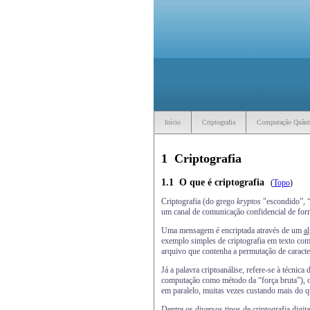
Início
Criptografia
Computação Quânt
1
Criptografia
1.1
O que é criptografia
(
Topo
)
Criptografia (do grego
kryptos
"escondido”, “
um canal de comunicação confidencial de form
Uma mensagem é encriptada através de um
a
exemplo simples de criptografia em texto comum
arquivo que contenha a permutação de caracter
Já a palavra criptoanálise, refere-se à técni
computação como método da “força bruta”), o
em paralelo, muitas vezes custando mais do q
Dentre os diversos tipos de criptografia digit