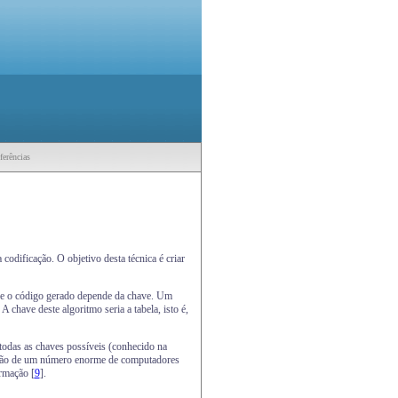
ferências
codificação. O objetivo desta técnica é criar
ue o código gerado depende da chave. Um
 chave deste algoritmo seria a tabela, isto é,
 todas as chaves possíveis (conhecido na
zação de um número enorme de computadores
rmação [
9
].