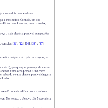
gens entre dois computadores.
 que é transmitido. Contudo, um dos
artifícios combinatoriais, como rotações,
reça o mais aleatória possível, sem padrões
 consultar [
31
], [
12
], [
30
], [
38
] e [
37
].
ermitir encriptar e decriptar mensagens, na
emos de
E
), que qualquer pessoa pode acessar.
associada a uma certa pessoa. Uma chave
e, sabendo-se uma chave é possível chegar à
bilidades.
omente B pode decodificar, com sua chave
veu. Neste caso, o objetivo não é esconder a