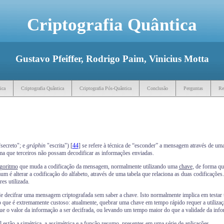
Criptografia Quântica
Gustavo Pfeiffer, Rodrigo Paim, Vinicius Motta
ica
Criptografia Quântica
Criptografia Pós-Quântica
Conclusão
Perguntas
Re
secreto"; e
gráphin
"escrita") [
44
] se refere à técnica de “esconder” a mensagem através de uma 
a que terceiros não possam decodificar as informações enviadas.
lgoritmo
que muda a codificação da mensagem, normalmente utilizando uma
chave
, de forma q
 é alterar a codificação do alfabeto, através de uma tabela que relaciona as duas codificações. A
es utilizada.
ca de decifrar uma mensagem criptografada sem saber a chave. Isto normalmente implica em testar
 que é extremamente custoso: atualmente, quebrar uma chave em tempo rápido requer a utili
ue o valor da informação a ser decifrada, ou levando um tempo maior do que a validade da info
al estão a simétrica, a assimétrica e a função resumo, presentes em uma série de aplicações.