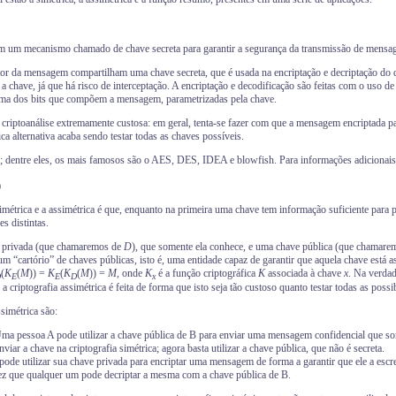
a em um mecanismo chamado de chave secreta para garantir a segurança da transmissão de mensa
ptor da mensagem compartilham uma chave secreta, que é usada na encriptação e decriptação do
chave, já que há risco de interceptação. A encriptação e decodificação são feitas com o uso de 
ima dos bits que compõem a mensagem, parametrizadas pela chave.
a criptoanálise extremamente custosa: em geral, tenta-se fazer com que a mensagem encriptada pa
ca alternativa acaba sendo testar todas as chaves possíveis.
ca; dentre eles, os mais famosos são o AES, DES, IDEA e blowfish. Para informações adicionais,
)
simétrica e a assimétrica é que, enquanto na primeira uma chave tem informação suficiente para p
s distintas.
e privada (que chamaremos de
D
), que somente ela conhece, e uma chave pública (que chamar
 “cartório” de chaves públicas, isto é, uma entidade capaz de garantir que aquela chave está 
(
K
(
M
)) =
K
(
K
(
M
)) =
M
, onde
K
é a função criptográfica
K
associada à chave
x
. Na verdad
D
E
E
D
x
 a criptografia assimétrica é feita de forma que isto seja tão custoso quanto testar todas as possi
ssimétrica são:
ma pessoa A pode utilizar a chave pública de B para enviar uma mensagem confidencial que s
viar a chave na criptografia simétrica; agora basta utilizar a chave pública, que não é secreta.
ode utilizar sua chave privada para encriptar uma mensagem de forma a garantir que ele a escre
ez que qualquer um pode decriptar a mesma com a chave pública de B.