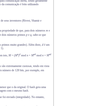
a para comunicação direta, sendo geralmente
o da comunicação é feito utilizando
s de seus inventores (Rivest, Shamir e
a a propriedade de que, para dois números
m
e
e dois números primos
p
e
q
, sabe-se que
 primos muito grandes). Além disto,
d
é um
 1).
e
d
ed
ed
om isto,
M
= (
M
)
mod
n
=
M
mod
n
=
M
as são extremamente custosas, tendo em vista
 um número de 128 bits, por exemplo, em
enor que o da original. O hash gera uma
ensagem com o mesmo hash.
 foi enviado (integridade). No entanto,