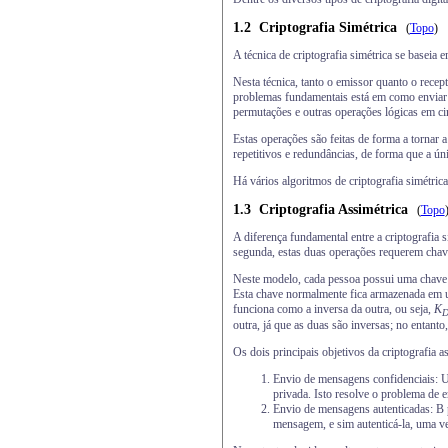
1.2
Criptografia Simétrica
(
Topo
)
A técnica de criptografia simétrica se basei
Nesta técnica, tanto o emissor quanto o rece
problemas fundamentais está em como enviar a 
permutações e outras operações lógicas em c
Estas operações são feitas de forma a tornar 
repetitivos e redundâncias, de forma que a úni
Há vários algoritmos de criptografia simétri
1.3
Criptografia Assimétrica
(
Topo
A diferença fundamental entre a criptografia 
segunda, estas duas operações requerem chave
Neste modelo, cada pessoa possui uma chav
Esta chave normalmente fica armazenada em um
funciona como a inversa da outra, ou seja,
K
outra, já que as duas são inversas; no entanto,
Os dois principais objetivos da criptografia a
Envio de mensagens confidenciais: U
privada. Isto resolve o problema de en
Envio de mensagens autenticadas: B p
mensagem, e sim autenticá-la, uma v