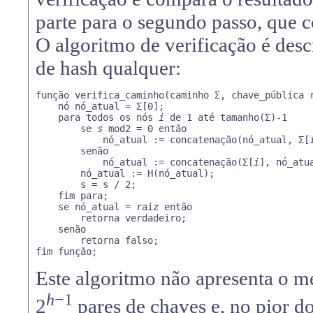
parte para o segundo passo, que c
O algoritmo de verificação é des
de hash qualquer:
função verifica_caminho(caminho Σ, chave_pública 
    nó nó_atual = Σ[0];

    para todos os nós 
i
 de 1 até tamanho(Σ)-1

        se 
s
 mod2 = 0 então

            nó_atual := concatenação(nó_atual, Σ[
        senão

            nó_atual := concatenação(Σ[
i
], nó_atua
        nó_atual := H(nó_atual);

        s = s / 2;

    fim para;

    se nó_atual = raiz então

        retorna verdadeiro;

    senão

        retorna falso;

fim função;
Este algoritmo não apresenta o m
h
−1
2
pares de chaves e, no pior d