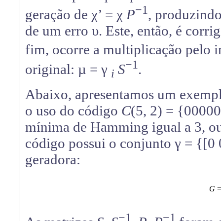
−1
geração de χ’ = χ
P
, produzindo
de um erro υ. Este, então, é corr
fim, ocorre a multiplicação pelo 
−1
original: µ = γ
S
.
i
Abaixo, apresentamos um exempl
o uso do código
C
(5, 2) = {00000
mínima de Hamming igual a 3, ou s
código possui o conjunto γ = {[0 0]
geradora:
G
−1
−1