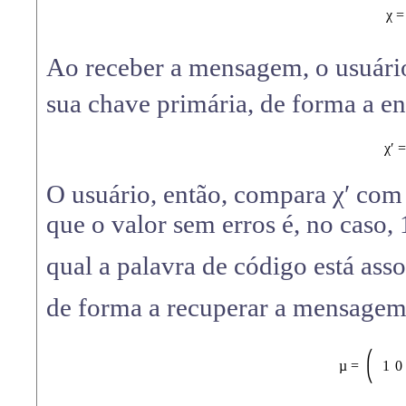
χ 
Ao receber a mensagem, o usuário
sua chave primária, de forma a en
χ′ 
O usuário, então, compara χ′ com
que o valor sem erros é, no caso, 
qual a palavra de código está asso
de forma a recuperar a mensagem 
⎛
µ =
1
0
⎝