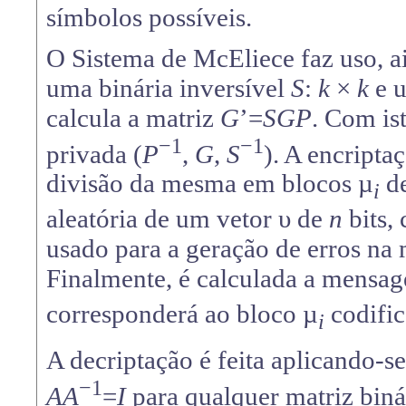
símbolos possíveis.
O Sistema de McEliece faz uso, ai
uma binária inversível
S
:
k
×
k
e 
calcula a matriz
G
’=
SGP
. Com is
−1
−1
privada (
P
,
G
,
S
). A encript
divisão da mesma em blocos µ
d
i
aleatória de um vetor υ de
n
bits,
usado para a geração de erros na
Finalmente, é calculada a mensag
corresponderá ao bloco µ
codifi
i
A decriptação é feita aplicando-s
−1
AA
=
I
para qualquer matriz biná