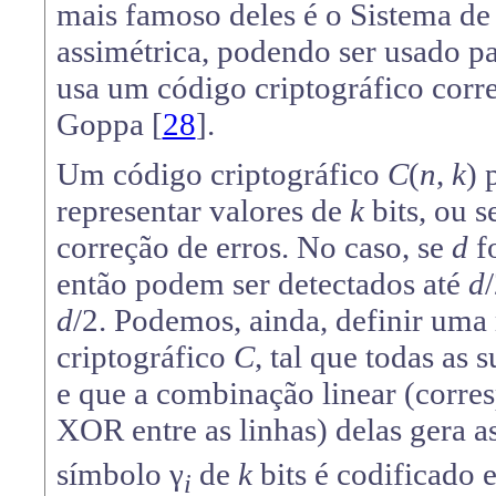
mais famoso deles é o Sistema de
assimétrica, podendo ser usado par
usa um código criptográfico corr
Goppa [
28
].
Um código criptográfico
C
(
n
,
k
) 
representar valores de
k
bits, ou s
correção de erros. No caso, se
d
f
então podem ser detectados até
d
d
/2. Podemos, ainda, definir uma
criptográfico
C
, tal que todas as
e que a combinação linear (corre
XOR entre as linhas) delas gera a
símbolo γ
de
k
bits é codificado
i