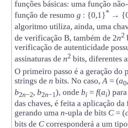
funções básicas: uma função não-
*
função de resumo
g
: {0,1}
→ {0
algoritmo utiliza, ainda, uma chav
2
de verificação B, também de 2
n
b
verificação de autenticidade pos
2
assinaturas de
n
bits, diferentes
O primeiro passo é a geração do p
strings de
n
bits. No caso,
A
= (
a
0
b
,
b
), onde
b
=
f
(
a
) par
2
n
−2
2
n
−1
i
i
das chaves, é feita a aplicação 
gerando uma
n
-upla de bits
C
= (
bits de
C
corresponderá a um tip