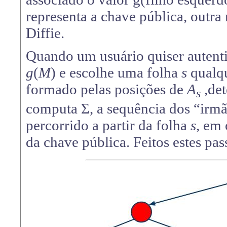
representa a chave pública, outr
Diffie.
Quando um usuário quiser auten
g
(
M
) e escolhe uma folha
s
qualqu
formado pelas posições de
A
,det
s
computa Σ, a sequência dos “irm
percorrido a partir da folha
s
, em 
da chave pública. Feitos estes pass