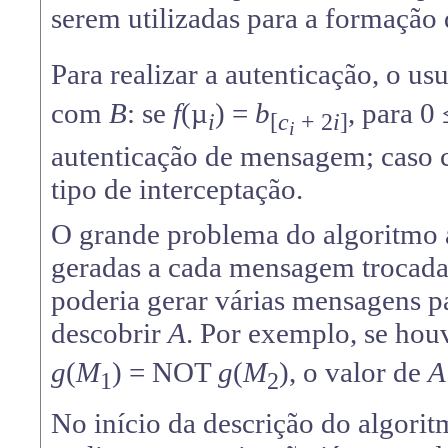
serem utilizadas para a formação 
Para realizar a autenticação, o us
com
B
: se
f
(µ
) =
b
, para 0
i
[
c
+ 2
i
]
i
autenticação de mensagem; caso 
tipo de interceptação.
O grande problema do algoritmo 
geradas a cada mensagem trocada
poderia gerar várias mensagens p
descobrir
A
. Por exemplo, se ho
g
(
M
) = NOT
g
(
M
), o valor de
A
1
2
No início da descrição do algori