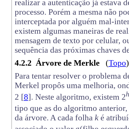
realizar a autenticação já estava
processo. Porém a mesma não pode
interceptada por alguém mal-inten
existem algumas maneiras de realiz
mensagem de texto por celular, o
sequência das próximas chaves de 
4.2.2
Árvore de Merkle
(
Topo
)
Para tentar resolver o problema d
Merkel propôs uma melhoria, ond
2 [
8
]. Neste algoritmo, existem 2
tipo que as do algoritmo anterior
da árvore. A cada folha
k
é atribu
associado o valor g(filho esquerdo 