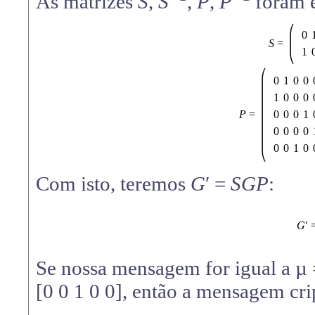
As matrizes
S
,
S
,
P
,
P
foram e
⎛
0
S
=
⎜
1
⎝
⎛
0
1
0
0
⎜
1
0
0
0
⎜
P
=
0
0
0
1
⎜
⎜
0
0
0
0
⎜
0
0
1
0
⎝
Com isto, teremos
G
′ =
SGP
:
G
′ 
Se nossa mensagem for igual a µ =
[0 0 1 0 0], então a mensagem cr