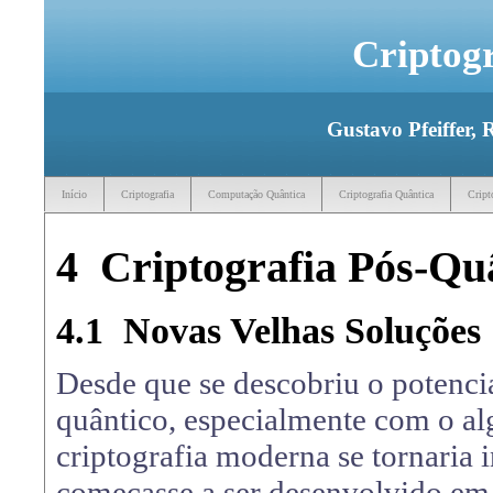
Criptog
Gustavo Pfeiffer, 
Início
Criptografia
Computação Quântica
Criptografia Quântica
Cript
4
Criptografia Pós-Qu
4.1
Novas Velhas Soluções
Desde que se descobriu o potenci
quântico, especialmente com o alg
criptografia moderna se tornaria 
começasse a ser desenvolvido em l