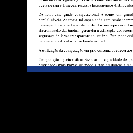
que agregam e fornecem recursos heterogêneos distribuidos
De fato, uma grade computacional é como um grande 
paralelizáveis. Ademais, tal capacidade vem sendo incre
desempenho e a redução do custo dos microprocessadores
sincronização das tarefas, gerenciar a utilização dos recur
segurança de forma transparente ao usuário. Este, pode ced
para serem realizadas no ambiente virtual.
A utilização da computação em grid costuma obedecer aos 
Computação oportunística: Faz uso da capacidade de pr
prioridades mais baixas de modo a não prejudicar a real
Técnicas de varrimento de CPU( ou CPU-scavenging, cycle
a tornar possível a utilização do tempo ocioso de um si
instrução que seriam desperdiçados à noite, durante
computador está esperando por um input do usuário ou por 
Na prática, além do poder puro da CPU, computadores 
rígido, memória RAM e banda de rede.
Computação voluntária ou Computação filantrópica: O usu
aplicativo cliente em seu computador.
Podem ser destacados alguns tipos de grades:
-Grid computacional: Tem o enfoque voltado par