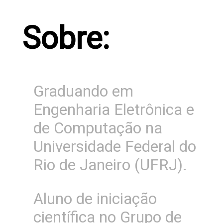
Sobre:
Graduando em
Engenharia Eletrônica e
de Computação na
Universidade Federal do
Rio de Janeiro (UFRJ).
Aluno de iniciação
científica no Grupo de