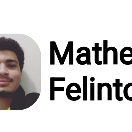
Math
Felint